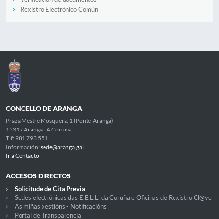
Rexistro Electrónico Común
CONCELLO DE ARANGA
Praza Mestre Mosquera, 1 (Ponte-Aranga)
15317 Aranga - A Coruña
Tlf: 981 793 551
Información:
sede@aranga.gal
Ir a Contacto
ACCESOS DIRECTOS
Solicitude de Cita Previa
Sedes electrónicas das E.E.L.L. da Coruña e Oficinas de Rexistro Cl@ve
As miñas xestións - Notificacións
Portal de Transparencia