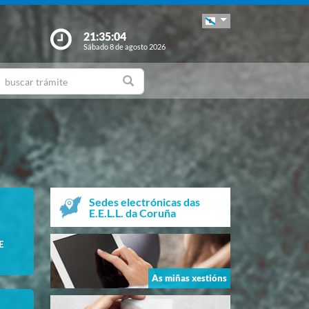
21:35:05
Sábado 8 de agosto 2026
Sedes electrónicas das
E.E.L.L. da Coruña
E
As miñas xestións