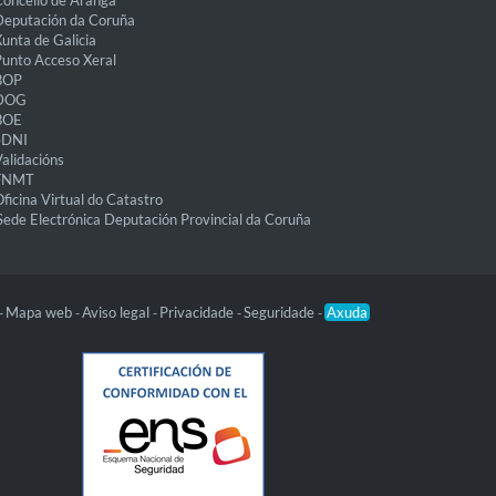
oncello de Aranga
eputación da Coruña
unta de Galicia
unto Acceso Xeral
BOP
DOG
BOE
eDNI
alidacións
FNMT
ficina Virtual do Catastro
Sede Electrónica Deputación Provincial da Coruña
Mapa web
Aviso legal
Privacidade
Seguridade
Axuda
-
-
-
-
-