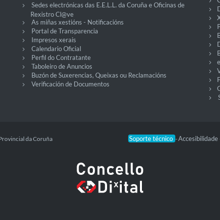
C
Sedes electrónicas das E.E.L.L. da Coruña e Oficinas de
D
Rexistro Cl@ve
X
As miñas xestións - Notificacións
P
Portal de Transparencia
Impresos xerais
Calendario Oficial
Perfil do Contratante
Taboleiro de Anuncios
V
Buzón de Suxerencias, Queixas ou Reclamacións
Verificación de Documentos
O
Soporte técnico
Accesibilidade
Provincial da Coruña
-