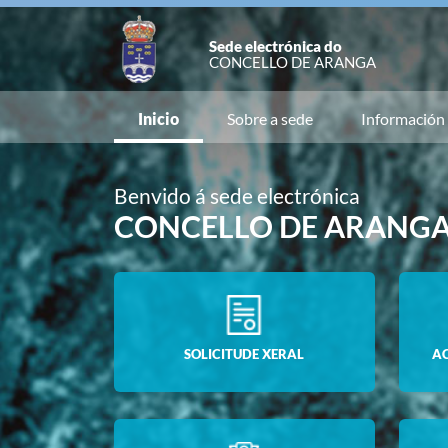
Sede electrónica do
CONCELLO DE ARANGA
Inicio
Sobre a sede
Información
Benvido á sede electrónica
CONCELLO DE ARANG
SOLICITUDE XERAL
A