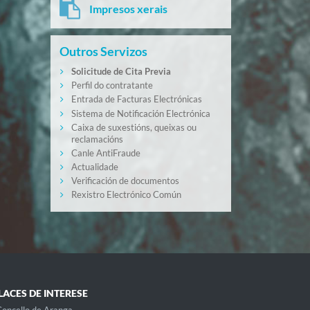
Impresos xerais
Outros Servizos
Solicitude de Cita Previa
Perfil do contratante
Entrada de Facturas Electrónicas
Sistema de Notificación Electrónica
Caixa de suxestións, queixas ou
reclamacións
Canle AntiFraude
Actualidade
Verificación de documentos
Rexistro Electrónico Común
LACES DE INTERESE