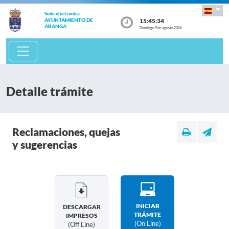
Sede electrónica
15:45:34
AYUNTAMIENTO DE
ARANGA
Domingo 9 de agosto 2026
Detalle trámite
Reclamaciones, quejas
y sugerencias
INICIAR
DESCARGAR
TRÁMITE
IMPRESOS
(on Line)
(off Line)