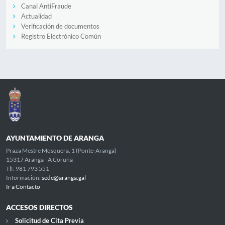
Canal AntiFraude
Actualidad
Verificación de documentos
Registro Electrónico Común
AYUNTAMIENTO DE ARANGA
Praza Mestre Mosquera, 1 (Ponte-Aranga)
15317 Aranga - A Coruña
Tlf: 981 793 551
Información:
sede@aranga.gal
Ir a Contacto
ACCESOS DIRECTOS
Solicitud de Cita Previa