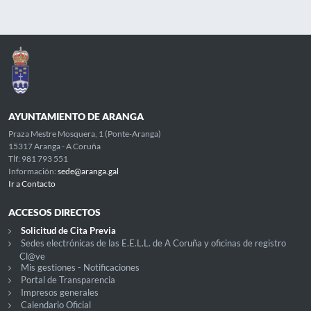
AYUNTAMIENTO DE ARANGA
Praza Mestre Mosquera, 1 (Ponte-Aranga)
15317 Aranga - A Coruña
Tlf: 981 793 551
Información:
sede@aranga.gal
Ir a Contacto
ACCESOS DIRECTOS
Solicitud de Cita Previa
Sedes electrónicas de las E.E.L.L. de A Coruña y oficinas de registro
Cl@ve
Mis gestiones - Notificaciones
Portal de Transparencia
Impresos generales
Calendario Oficial