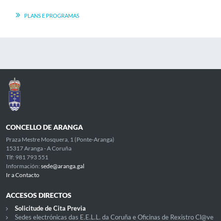
PLANS E PROGRAMAS
CONCELLO DE ARANGA
Praza Mestre Mosquera, 1 (Ponte-Aranga)
15317 Aranga - A Coruña
Tlf: 981 793 551
Información:
sede@aranga.gal
Ir a Contacto
ACCESOS DIRECTOS
Solicitude de Cita Previa
Sedes electrónicas das E.E.L.L. da Coruña e Oficinas de Rexistro Cl@ve