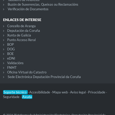
Buzón de Suxerencias, Queixas ou Reclamacións
Verificación de Documentos
ENLACES DE INTERESE
Concello de Aranga
Deputación da Coruña
Xunta de Galicia
Punto Acceso Xeral
BOP
DOG
BOE
eDNI
Validacións
FNMT
Oficina Virtual do Catastro
Sede Electrónica Deputación Provincial da Coruña
Soporte técnico
Accesibilidade
Mapa web
Aviso legal
Privacidade
-
-
-
-
-
Seguridade
Axuda
-
© 2026 Plataforma de Administración Electrónica · Deputación Provincial da