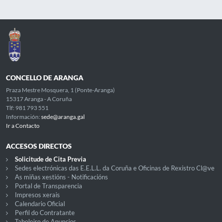
CONCELLO DE ARANGA
Praza Mestre Mosquera, 1 (Ponte-Aranga)
15317 Aranga - A Coruña
Tlf: 981 793 551
Información:
sede@aranga.gal
Ir a Contacto
ACCESOS DIRECTOS
Solicitude de Cita Previa
Sedes electrónicas das E.E.L.L. da Coruña e Oficinas de Rexistro Cl@ve
As miñas xestións - Notificacións
Portal de Transparencia
Impresos xerais
Calendario Oficial
Perfil do Contratante
Taboleiro de Anuncios